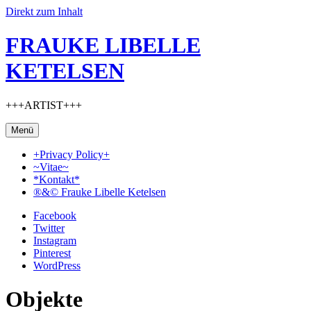
Direkt zum Inhalt
FRAUKE LIBELLE
KETELSEN
+++ARTIST+++
Menü
+Privacy Policy+
~Vitae~
*Kontakt*
®&© Frauke Libelle Ketelsen
Facebook
Twitter
Instagram
Pinterest
WordPress
Objekte